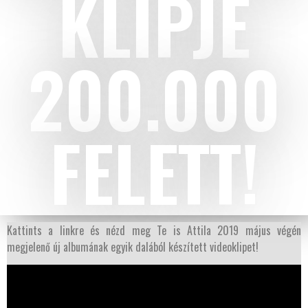
KLIPJE
200.000
FELETT!
Kattints a linkre és nézd meg Te is Attila 2019 május végén
megjelenő új albumának egyik dalából készített videoklipet!