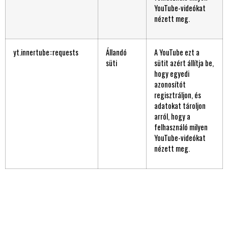
YouTube-videókat
nézett meg.
yt.innertube::requests
Állandó
A YouTube ezt a
süti
sütit azért állítja be,
hogy egyedi
azonosítót
regisztráljon, és
adatokat tároljon
arról, hogy a
felhasználó milyen
YouTube-videókat
nézett meg.