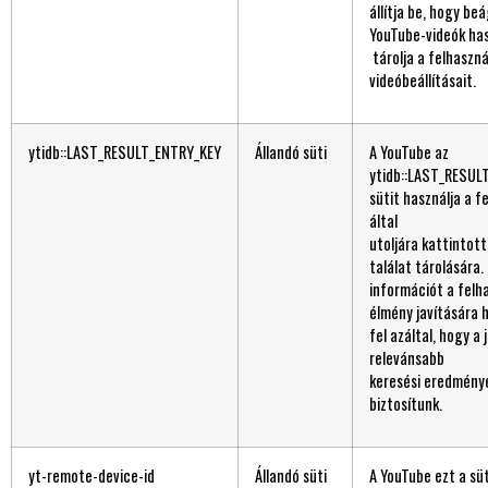
állítja be, hogy be
YouTube-videók ha
tárolja a felhaszná
videóbeállításait.
ytidb::LAST_RESULT_ENTRY_KEY
Állandó süti
A YouTube az
ytidb::LAST_RESUL
sütit használja a f
által
utoljára kattintott
találat tárolására.
információt a felh
élmény javítására 
fel azáltal, hogy a
relevánsabb
keresési eredmény
biztosítunk.
yt-remote-device-id
Állandó süti
A YouTube ezt a süt