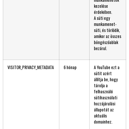
kezelése
érdekében.
A süti egy
munkamenet-
süti, és törlődik,
amikor az összes
böngészőablak
bezárul.
VISITOR_PRIVACY_METADATA
6 hónap
A YouTube ezt a
sütit azért
állítja be, hogy
tárolja a
felhasználó
sütihasználati
hozzájárulási
állapotát az
aktuális
domainhez.