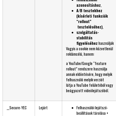
azonosításhoz
,
A/B tesztekhez
(kísérleti funkciók
“rollout”
teszteléséhez)
,
szolgáltatás-
stabilitás
figyeléséhez
használják
Vagyis a cookie nem közvetlenül
reklámcélú, hanem:
a YouTube/Google “feature
rollout” rendszere használja
annak eldöntésére, hogy melyik
felhasználó melyik verziót
látja a YouTube felületéből vagy
beágyazott videólejátszóból.
__Secure-YEC
Lejárt
Felhasználói lejátszó-
beállítások tárolása +