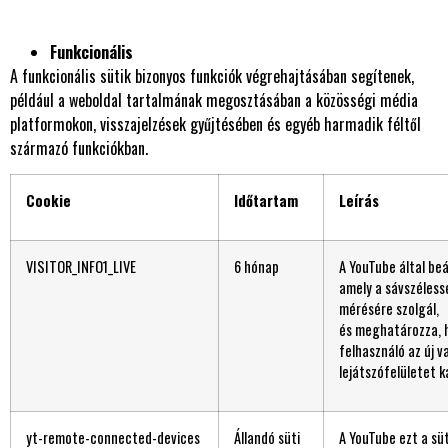
Funkcionális
A funkcionális sütik bizonyos funkciók végrehajtásában segítenek,
például a weboldal tartalmának megosztásában a közösségi média
platformokon, visszajelzések gyűjtésében és egyéb harmadik féltől
származó funkciókban.
Cookie
Időtartam
Leírás
VISITOR_INFO1_LIVE
6 hónap
A YouTube által beál
amely a sávszéless
mérésére szolgál,
és meghatározza, 
felhasználó az új v
lejátszófelületet k
yt-remote-connected-devices
Állandó süti
A YouTube ezt a süt