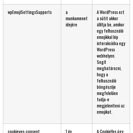
wpEmojiSettingsSupports
a
A WordPress ezt
munkamenet
a sütit akkor
idejére
állítja be, amikor
egy felhasználó
emojikkal lép
interakcióba egy
WordPress
webhelyen.
Segít
meghatározni,
hogy a
felhasználó
böngészője
megfelelően
tudja-e
megjeleníteni az
emojikat.
cookieyes-consent
1 év
A CookieYes úgy