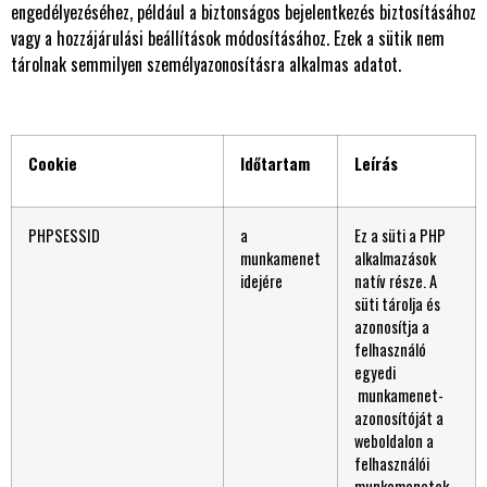
engedélyezéséhez, például a biztonságos bejelentkezés biztosításához
vagy a hozzájárulási beállítások módosításához. Ezek a sütik nem
tárolnak semmilyen személyazonosításra alkalmas adatot.
Cookie
Időtartam
Leírás
PHPSESSID
a
Ez a süti a PHP
munkamenet
alkalmazások
idejére
natív része. A
süti tárolja és
azonosítja a
felhasználó
egyedi
munkamenet-
azonosítóját a
weboldalon a
felhasználói
munkamenetek