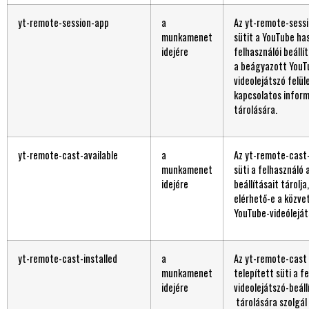
yt-remote-session-app
a
Az yt-remote-sess
munkamenet
sütit a YouTube has
idejére
felhasználói beállí
a beágyazott YouT
videolejátszó felül
kapcsolatos infor
tárolására.
yt-remote-cast-available
a
Az yt-remote-cast-
munkamenet
süti a felhasználó 
idejére
beállításait tárolja
elérhető-e a közvet
YouTube-videóleját
yt-remote-cast-installed
a
Az yt-remote-cast 
munkamenet
telepített süti a f
idejére
videolejátszó-beáll
tárolására szolgá