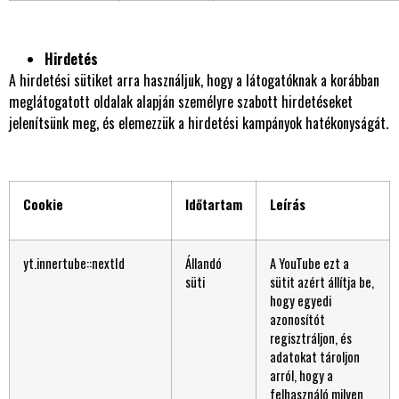
Hirdetés
A hirdetési sütiket arra használjuk, hogy a látogatóknak a korábban
meglátogatott oldalak alapján személyre szabott hirdetéseket
jelenítsünk meg, és elemezzük a hirdetési kampányok hatékonyságát.
Cookie
Időtartam
Leírás
yt.innertube::nextId
Állandó
A YouTube ezt a
süti
sütit azért állítja be,
hogy egyedi
azonosítót
regisztráljon, és
adatokat tároljon
arról, hogy a
felhasználó milyen