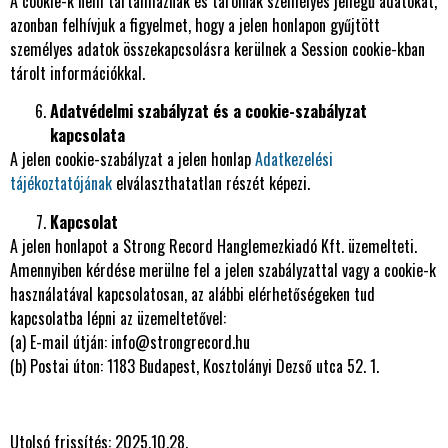
A cookie-k nem tartalmaznak és tárolnak személyes jellegű adatokat,
azonban felhívjuk a figyelmet, hogy a jelen honlapon gyűjtött
személyes adatok összekapcsolásra kerülnek a Session cookie-kban
tárolt információkkal.
Adatvédelmi szabályzat és a cookie-szabályzat
kapcsolata
A jelen cookie-szabályzat a jelen honlap
Adatkezelési
tájékoztatójának
elválaszthatatlan részét képezi.
Kapcsolat
A jelen honlapot a Strong Record Hanglemezkiadó Kft. üzemelteti.
Amennyiben kérdése merülne fel a jelen szabályzattal vagy a cookie-k
használatával kapcsolatosan, az alábbi elérhetőségeken tud
kapcsolatba lépni az üzemeltetővel:
(a) E-mail útján: info@strongrecord.hu
(b) Postai úton: 1183 Budapest, Kosztolányi Dezső utca 52. 1.
Utolsó frissítés: 2025.10.28.