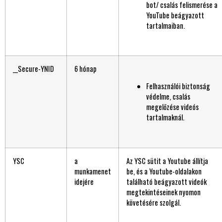
bot/ csalás felismerése a
YouTube beágyazott
tartalmaiban.
__Secure-YNID
6 hónap
Felhasználói biztonság
védelme, csalás
megelőzése videós
tartalmaknál.
YSC
a
Az YSC sütit a Youtube állítja
munkamenet
be, és a Youtube-oldalakon
idejére
található beágyazott videók
megtekintéseinek nyomon
követésére szolgál.