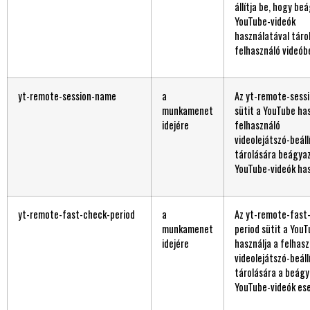
állítja be, hogy be
YouTube-videók
használatával tárol
felhasználó videóbe
yt-remote-session-name
a
Az yt-remote-sess
munkamenet
sütit a YouTube has
idejére
felhasználó
videolejátszó-beáll
tárolására beágya
YouTube-videók has
yt-remote-fast-check-period
a
Az yt-remote-fast
munkamenet
period sütit a You
idejére
használja a felhas
videolejátszó-beáll
tárolására a beág
YouTube-videók es