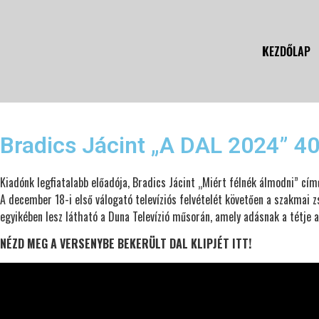
KEZDŐLAP
Bradics Jácint „A DAL 2024” 4
Kiadónk legfiatalabb előadója, Bradics Jácint „Miért félnék álmodni” cí
A december 18-i első válogató televíziós felvételét követően a szakmai z
egyikében lesz látható a Duna Televízió műsorán, amely adásnak a tétje 
NÉZD MEG A VERSENYBE BEKERÜLT DAL KLIPJÉT ITT!