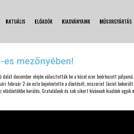
AKTUÁLIS
ELŐADÓK
KIADVÁNYAINK
MŰSORGYÁRTÁS
0-es mezőnyében!
mű dalát december elején választották be a közel ezer beérkezett pályamű
sűri február 2-án este bejelentette a döntését, miszerint Jácint bekerül
az elődöntőkbe kerülés. Gratulálunk és sok sikert kívánunk kiadónk egyik