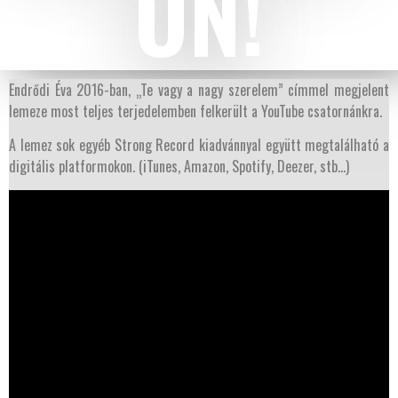
ON!
Endrődi Éva 2016-ban, „Te vagy a nagy szerelem” címmel megjelent
lemeze most teljes terjedelemben felkerült a YouTube csatornánkra.
A lemez sok egyéb Strong Record kiadvánnyal együtt megtalálható a
digitális platformokon. (iTunes, Amazon, Spotify, Deezer, stb…)