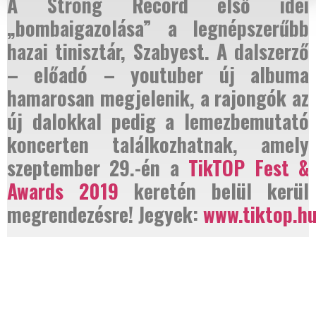
A Strong Record első idei
„bombaigazolása” a legnépszerűbb
hazai tinisztár, Szabyest. A dalszerző
– előadó – youtuber új albuma
hamarosan megjelenik, a rajongók az
új dalokkal pedig a lemezbemutató
koncerten találkozhatnak, amely
szeptember 29.-én a
TikTOP Fest &
Awards 2019
keretén belül kerül
megrendezésre! Jegyek:
www.tiktop.h