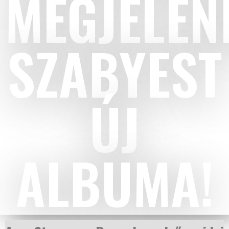
MEGJELEN
SZABYEST
ÚJ
ALBUMA!