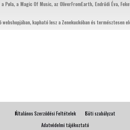
 a Pøla, a Magic Of Music, az OliverFromEarth, Endrődi Éva, Feke
ó webshopjában, kapható lesz a Zenekuckóban és természtesen elér
Általános Szerződési Feltételek
Süti szabályzat
Adatvédelmi tájékoztató