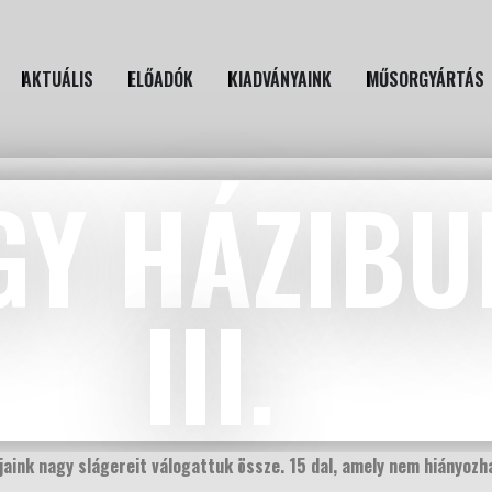
AKTUÁLIS
ELŐADÓK
KIADVÁNYAINK
MŰSORGYÁRTÁS
GY HÁZIBU
III.
aink nagy slágereit válogattuk össze. 15 dal, amely nem hiányozha