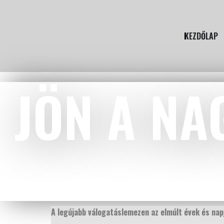
KEZDŐLAP
JÖN A NA
A legújabb válogatáslemezen az elmúlt évek és napj