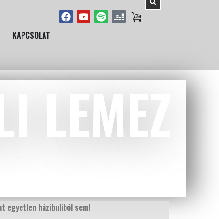
KAPCSOLAT
LI LEMEZ
t egyetlen házibuliból sem!