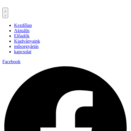
Kezdőlap
Aktuális
Előadók
Kiadványaink
műsorgyártás
kapcsolat
Facebook