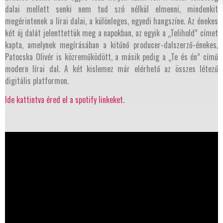
dalai mellett senki nem tud szó nélkül elmenni, mindenkit
megérintenek a lírai dalai, a különleges, egyedi hangszíne. Az énekes
két új dalát jelenttettük meg a napokban, az egyik a „Telihold” címet
kapta, amelynek megírásában a kitűnő producer-dalszerző-énekes,
Patocska Olivér is közreműködött, a másik pedig a „Te és én” című
modern lírai dal. A két kislemez már elérhető az összes létezű
digitális platformon.
Ide kattintva éred el a spotify linkeket.