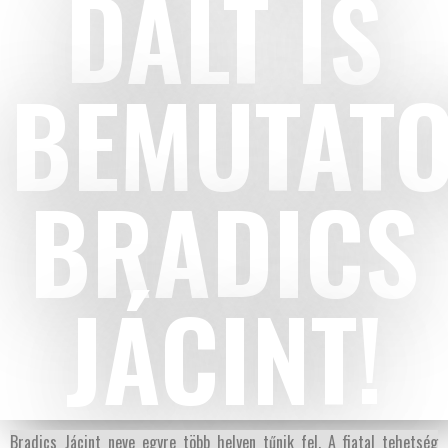
DALT IS
BEMUTATO
BRADICS
JÁCINT!
Bradics Jácint neve egyre több helyen tűnik fel. A fiatal tehetség