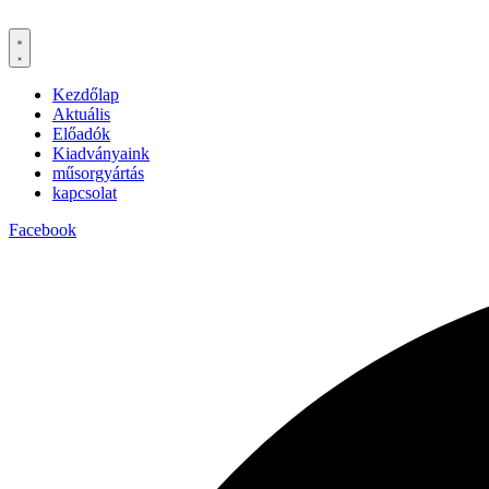
Kezdőlap
Aktuális
Előadók
Kiadványaink
műsorgyártás
kapcsolat
Facebook