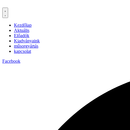
Kezdőlap
Aktuális
Előadók
Kiadványaink
műsorgyártás
kapcsolat
Facebook