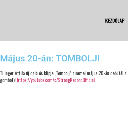
KEZDŐLAP
Május 20-án: TOMBOLJ!
Tilinger Attila új dala és klipje „Tombolj” cimmel május 20-án debütál 
gombot)!
https://youtube.com/c/StrongRecordOfficial