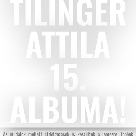
TILINGER
ATTILA
15.
ALBUMA!
Az új dalok mellett átdolgozások is készültek a lemezre, többek