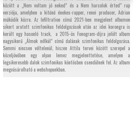
között a „Nem voltam jó neked” és a Nem harcolok érted” rap
verziója, amelyben a kitűnő énekes-rapper, renei producer, Adrian
működik közre. Az Infiltration című 2021-ben megjelent albumon
sikert aratott szimfonikus feldolgozások után az idei korongra is
került egy hasonló track, a 2015-ös Fonogram-díjra jelölt album
nagysikerű „Álmok nélkül” című dalának szimfonikus feldolgozása.
Semmi nincsen véltelenül, hiszen Attila tervei között szerepel a
közeljövőben egy olyan lemez megjelenttetése, amelyen a
legsikeresebb dalok szimfonikus köntösben csendülnek fel. Az album
megvásárolható a webshopunkban.