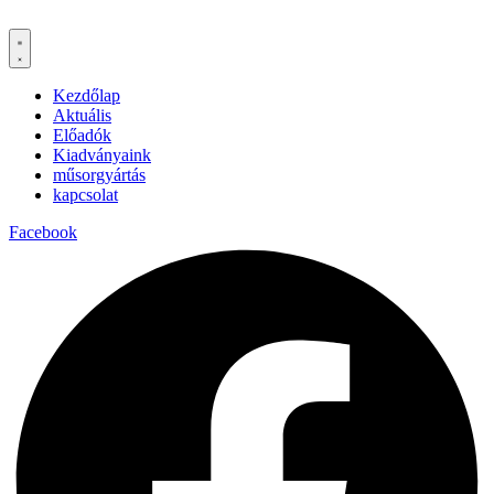
Kezdőlap
Aktuális
Előadók
Kiadványaink
műsorgyártás
kapcsolat
Facebook