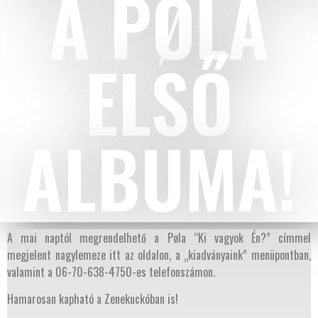
A PØLA
ELSŐ
ALBUMA!
A mai naptól megrendelhető a Pøla “Ki vagyok Én?” címmel
megjelent nagylemeze itt az oldalon, a „kiadványaink” menüpontban,
valamint a 06-70-638-4750-es telefonszámon.
Hamarosan kapható a Zenekuckóban is!