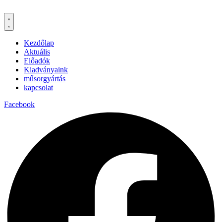
Kezdőlap
Aktuális
Előadók
Kiadványaink
műsorgyártás
kapcsolat
Facebook