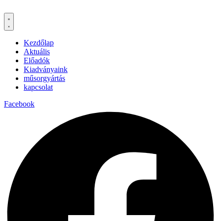
Kezdőlap
Aktuális
Előadók
Kiadványaink
műsorgyártás
kapcsolat
Facebook