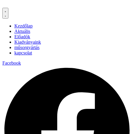
Kezdőlap
Aktuális
Előadók
Kiadványaink
műsorgyártás
kapcsolat
Facebook