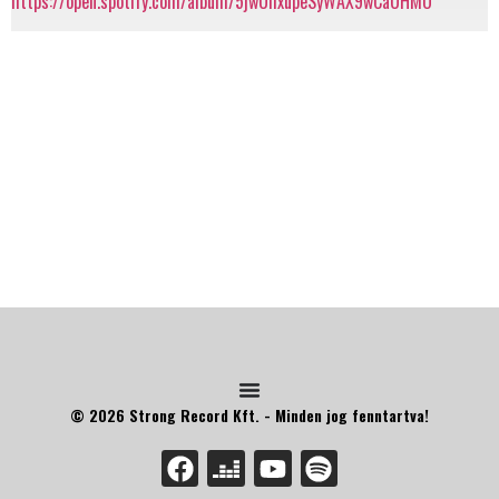
https://open.spotify.com/album/5jwUhxupeSyWAX9wCaUHMO
© 2026 Strong Record Kft. - Minden jog fenntartva!