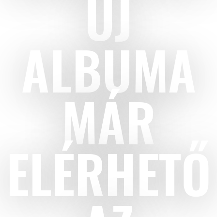
ÚJ
ALBUMA
MÁR
ELÉRHETŐ