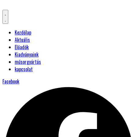
Kezdőlap
Aktuális
Előadók
Kiadványaink
műsorgyártás
kapcsolat
Facebook