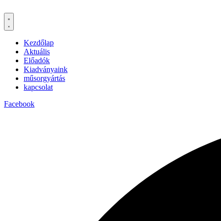
Kezdőlap
Aktuális
Előadók
Kiadványaink
műsorgyártás
kapcsolat
Facebook