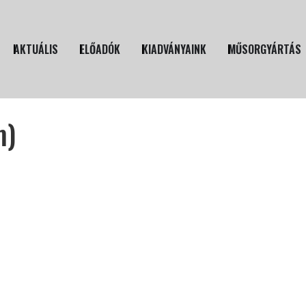
AKTUÁLIS
ELŐADÓK
KIADVÁNYAINK
MŰSORGYÁRTÁS
m)