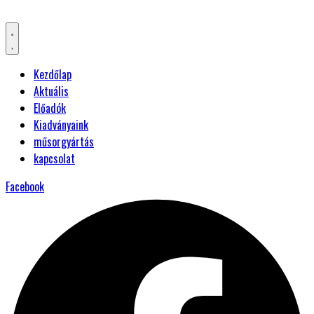
Kezdőlap
Aktuális
Előadók
Kiadványaink
műsorgyártás
kapcsolat
Facebook