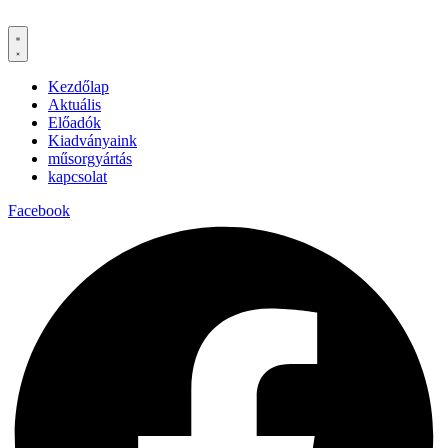
Kezdőlap
Aktuális
Előadók
Kiadványaink
műsorgyártás
kapcsolat
Facebook