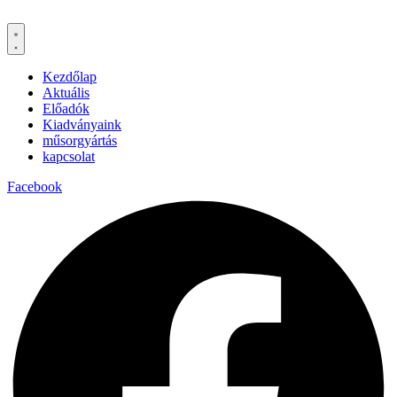
Kezdőlap
Aktuális
Előadók
Kiadványaink
műsorgyártás
kapcsolat
Facebook