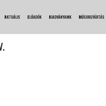
AKTUÁLIS
ELŐADÓK
KIADVÁNYAINK
MŰSORGYÁRTÁS
V.