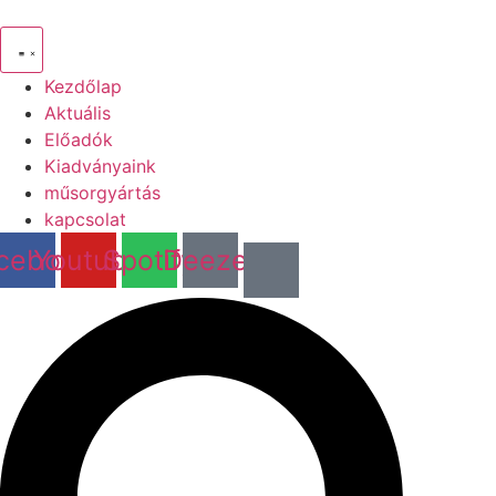
Kezdőlap
Aktuális
Előadók
Kiadványaink
műsorgyártás
kapcsolat
cebook
Youtube
Spotify
Deezer