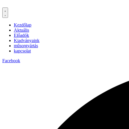
Kezdőlap
Aktuális
Előadók
Kiadványaink
műsorgyártás
kapcsolat
Facebook