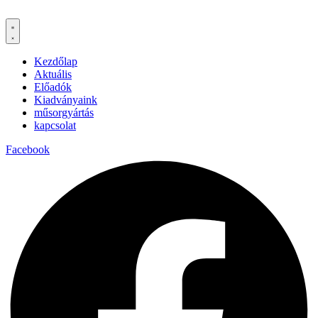
Kezdőlap
Aktuális
Előadók
Kiadványaink
műsorgyártás
kapcsolat
Facebook