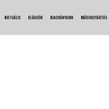
AKTUÁLIS
ELŐADÓK
KIADVÁNYAINK
MŰSORGYÁRTÁS