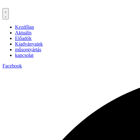
Kezdőlap
Aktuális
Előadók
Kiadványaink
műsorgyártás
kapcsolat
Facebook