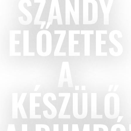
SZANDY
ELŐZETES
A
KÉSZÜLŐ