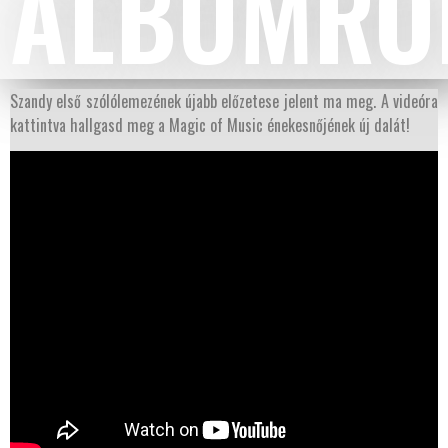
ALBUMRÓ
Szandy első szólólemezének újabb előzetese jelent ma meg. A videóra
kattintva hallgasd meg a Magic of Music énekesnőjének új dalát!