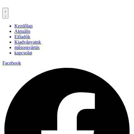
Kezdőlap
Aktuális
Előadók
Kiadványaink
műsorgyártás
kapcsolat
Facebook